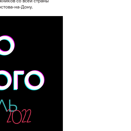
ожников со всей страны
остова-на-Дону.