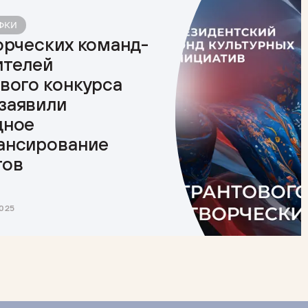
ПФКИ
орческих команд-
ителей
вого конкурса
заявили
дное
ансирование
тов
025