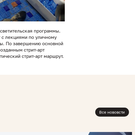
осветительская программы.
т с лекциями по уличному
сы. По завершению основной
созданным стрит-арт
стический стрит-арт маршрут.
Все нововсти