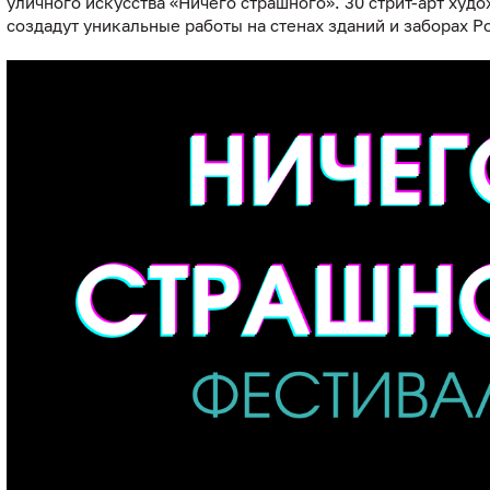
уличного искусства «Ничего страшного». 30 стрит-арт худ
создадут уникальные работы на стенах зданий и заборах Р