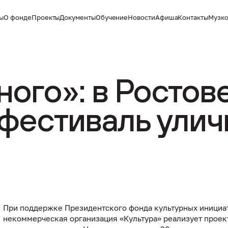
ты
О фонде
Проекты
Документы
Обучение
Новости
Афиша
Контакты
Музко
ого»: в Ростов
 фестиваль улич
При поддержке Президентского фонда культурных инициа
некоммерческая организация «Культура» реализует проек