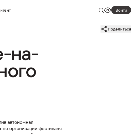
нтент
Найти
Войти
Ничего
Поделиться
не
найдено.
Попробуйт
е-на-
изменить
запрос.
ного
тив автономная
т по организации фестиваля