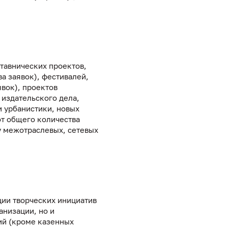
ставнических проектов,
а заявок), фестивалей,
явок), проектов
 издательского дела,
и урбанистики, новых
от общего количества
у межотраслевых, сетевых
ции творческих инициатив
анизации, но и
ий (кроме казенных