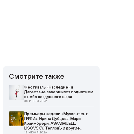
Смотрите также
Фестиваль «Наследие» в
Дагестане завершился поднятием
в небо воздушного шара
30 ИЮЛЯ 2022
Премьеры недели «Музконтент
ПФКИ»: Ирина Дубцова, Мари
Краймбрери, ASAMMUELL,
LISOVSKY, ТепловЪ и другие
артисты
18 ИЮНЯ 2026