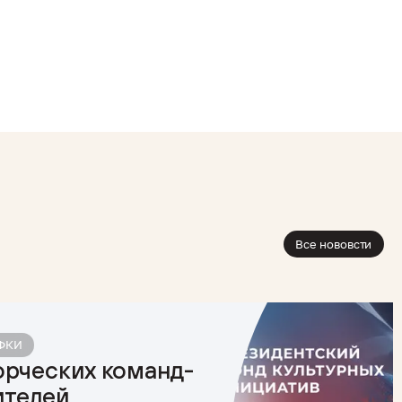
Все нововсти
ПФКИ
орческих команд-
ителей