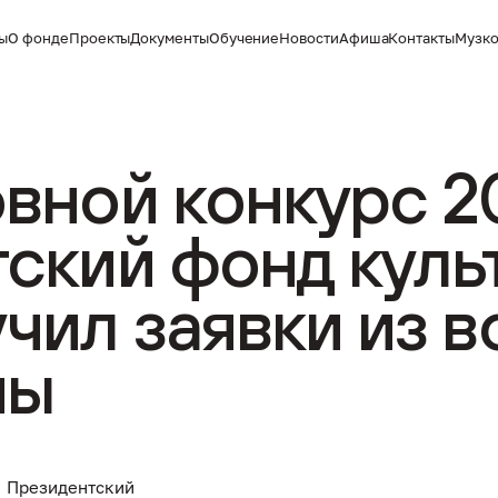
ты
О фонде
Проекты
Документы
Обучение
Новости
Афиша
Контакты
Музко
овной конкурс 2
тский фонд куль
чил заявки из в
ны
Президентский