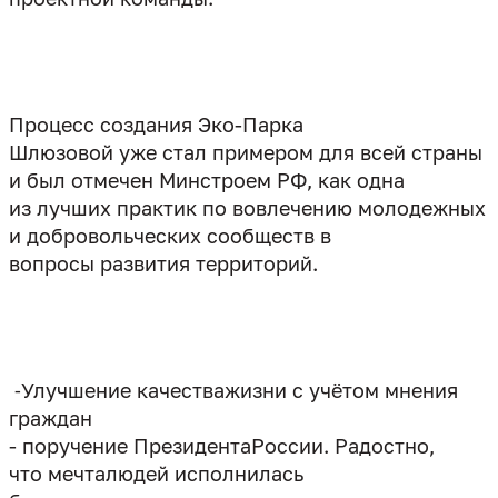
Процесс создания Эко-Парка
Шлюзовой уже стал примером для всей страны
и был отмечен Минстроем РФ, как одна
из лучших практик по вовлечению молодежных
и добровольческих сообществ в
вопросы развития территорий.
⁃
Улучшение
качества
жизни
с
учётом
мнения
граждан
-
поручение
Президента
России
.
Радостно
что
мечта
людей
исполнила
сь