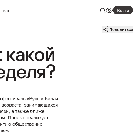
нтент
Найти
Войти
Ничего
Поделиться
не
найдено.
Попробуйт
 какой
изменить
запрос.
еделя?
фестиваль «Русь и Белая
о возраста, занимающихся
вязи, а также ближе
ом. Проект реализует
витию общественно
во».