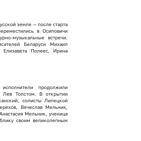
усской земле — после старта
переместились в Осиповичи
рно-музыкальные встречи.
исателей Беларуси Михаил
, Елизавета Полеес, Ирина
 исполнители продолжили
, Лев Толстом. В открытии
канский, солисты Липецкой
ерехов, Вячеслав Мельник,
 Анастасия Мельник, ученица
ублику своим великолепным