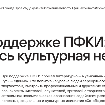
ты
О фонде
Проекты
Документы
Обучение
Новости
Афиша
Контакты
Музко
оддержке ПФКИ:
сь культурная н
При поддержке ПФКИ прошел литературно — музыкальный 
Русь — едины!». Это попытка на уровне людей серебряног
творчеством, выстроить профессиональные и дружеские с
познакомить читателей, слушателей, зрителей с творчеств
автономная некоммерческая организация содействия раз
полезных, социальных и культурных инициатив «Со-общест