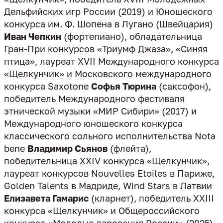
Дельфийских игр России (2019) и Юношеского
конкурса им. Ф. Шопена в Лугано (Швейцария)
Иван Чепкин
(фортепиано), обладательница
Гран-При конкурсов «Триумф Джаза», «Синяя
птица», лауреат XVII Международного конкурса
«Щелкунчик» и Московского международного
конкурса Saxotone
Софья Тюрина
(саксофон),
победитель Международного фестиваля
этнической музыки «МИР Сибири» (2017) и
Международного юношеского конкурса
классического сольного исполнительства Nota
bene
Владимир Сьянов
(флейта),
победительница XXIV конкурса «Щелкунчик»,
лауреат конкурсов Nouvelles Etoiles в Париже,
Golden Talents в Мадриде, Wind Stars в Латвии
Елизавета Гамарис
(кларнет), победитель XXIII
конкурса «Щелкунчик» и Общероссийского